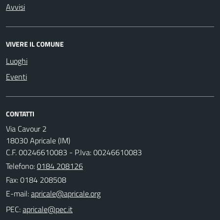
Avvisi
VIVERE IL COMUNE
Luoghi
Eventi
CONTATTI
Via Cavour 2
18030 Apricale (IM)
C.F. 00246610083 - P.Iva: 00246610083
Telefono:
0184 208126
Fax: 0184 208508
E-mail:
PEC: