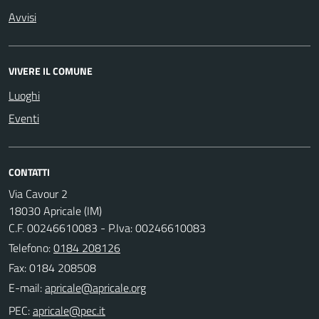
Avvisi
VIVERE IL COMUNE
Luoghi
Eventi
CONTATTI
Via Cavour 2
18030 Apricale (IM)
C.F. 00246610083 - P.Iva: 00246610083
Telefono:
0184 208126
Fax: 0184 208508
E-mail:
PEC: