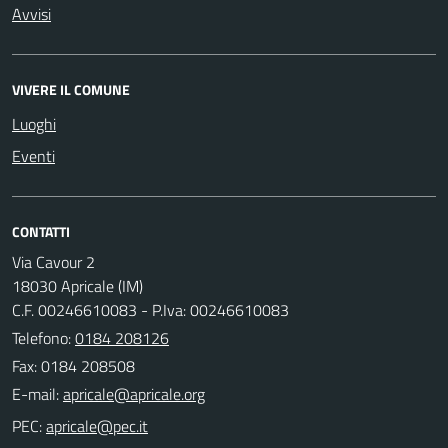
Avvisi
VIVERE IL COMUNE
Luoghi
Eventi
CONTATTI
Via Cavour 2
18030 Apricale (IM)
C.F. 00246610083 - P.Iva: 00246610083
Telefono:
0184 208126
Fax: 0184 208508
E-mail:
PEC: