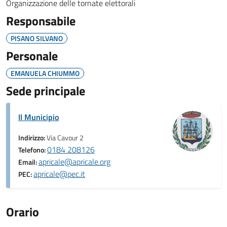
Organizzazione delle tornate elettorali
Responsabile
PISANO SILVANO
Personale
EMANUELA CHIUMMO
Sede principale
Il Municipio
Indirizzo:
Via Cavour 2
0184 208126
Telefono:
apricale@apricale.org
Email:
apricale@pec.it
PEC:
Orario