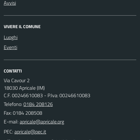
Avvisi
VIVERE IL COMUNE
Luoghi
Eventi
CONTATTI
Via Cavour 2
18030 Apricale (IM)
C.F. 00246610083 - P.Iva: 00246610083
Telefono:
0184 208126
Fax: 0184 208508
E-mail:
PEC: