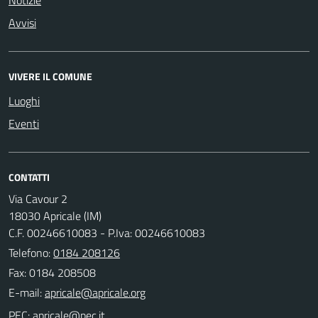
Avvisi
VIVERE IL COMUNE
Luoghi
Eventi
CONTATTI
Via Cavour 2
18030 Apricale (IM)
C.F. 00246610083 - P.Iva: 00246610083
Telefono:
0184 208126
Fax: 0184 208508
E-mail:
PEC: